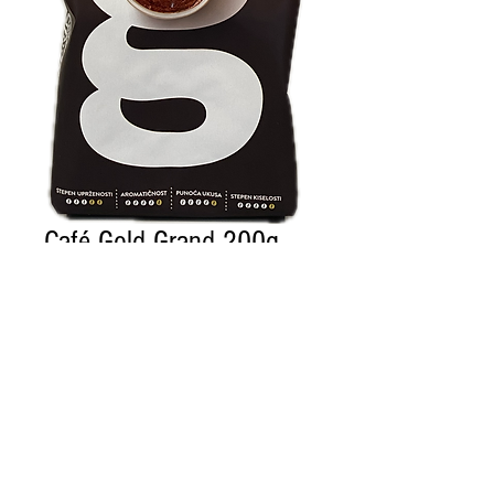
Café Gold Grand 200g
Prix
5,39 €
Rupture de stock
© 2023 par L'ÉPICERIE.
Produits Balkans
Siren :
341135879
CGV