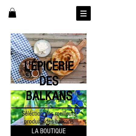
L'ÉPICERIE
DES
BALKANS
Séléction des meilleurs
produits des balkans
LA BOUTIQUE