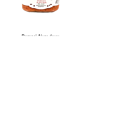
Domaci Ajvar doux
550g
Rupture de stock
Croatie