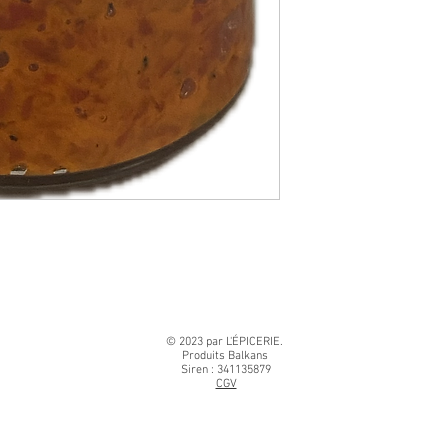
© 2023 par L'ÉPICERIE.
Produits Balkans
Siren : 341135879
CGV
Produits balkaniques