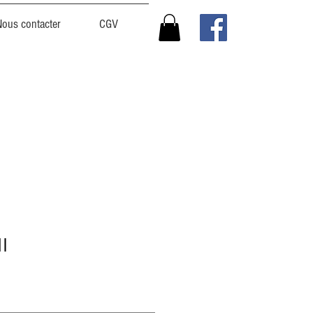
Nous contacter
CGV
1l