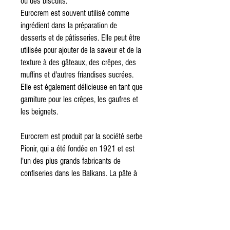
ou des biscuits.
Eurocrem est souvent utilisé comme
ingrédient dans la préparation de
desserts et de pâtisseries. Elle peut être
utilisée pour ajouter de la saveur et de la
texture à des gâteaux, des crêpes, des
muffins et d'autres friandises sucrées.
Elle est également délicieuse en tant que
garniture pour les crêpes, les gaufres et
les beignets.
Eurocrem est produit par la société serbe
Pionir, qui a été fondée en 1921 et est
l'un des plus grands fabricants de
confiseries dans les Balkans. La pâte à
tartiner est disponible dans les
supermarchés et les épiceries dans
toute la région des Balkans, ainsi que
dans certains magasins d'alimentation