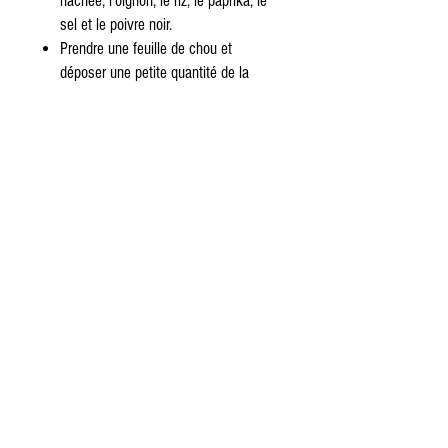
hachée, l'oignon, le riz, le paprika, le
sel et le poivre noir.
Prendre une feuille de chou et
déposer une petite quantité de la
farce au centre de la feuille. Rouler la
feuille en repliant les côtés et en
roulant la farce fermement à
l'intérieur.
Répéter l'opération jusqu'à ce que
toutes les feuilles de chou soient
utilisées et que toutes les farces
soient roulées.
Dans un grand plat allant au four,
placer une couche de kiseli kupus au
fond. Déposer les rouleaux de sarma
sur le dessus, en les serrant les uns
contre les autres.
Verser la sauce tomate sur les
rouleaux de sarma, en couvrant le