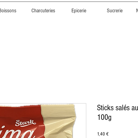
Boissons
Charcuteries
Epicerie
Sucrerie
Sticks salés a
100g
Prix
1,40 €