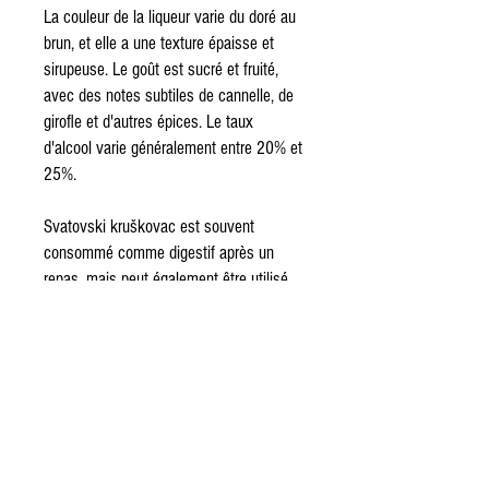
La couleur de la liqueur varie du doré au
brun, et elle a une texture épaisse et
sirupeuse. Le goût est sucré et fruité,
avec des notes subtiles de cannelle, de
girofle et d'autres épices. Le taux
d'alcool varie généralement entre 20% et
25%.
Svatovski kruškovac est souvent
consommé comme digestif après un
repas, mais peut également être utilisé
dans la préparation de cocktails et de
desserts. La liqueur est souvent servie à
température ambiante ou légèrement
réfrigérée, et elle est généralement
présentée dans une bouteille en verre
transparente, ornée d'étiquettes colorées
et d'un bouchon en liège.