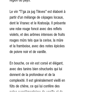
région du pays.
Le vin "T'ga za jug Tikves" est élaboré à
partir d'un mélange de cépages locaux,
dont le Vranec et le Kratosija. Il présente
une robe rouge foncé avec des reflets
violets, et des arômes intenses de fruits
rouges mûrs tels que la cerise, la mûre
et la framboise, avec des notes épicées
de poivre noir et de vanille.
En bouche, ce vin est corsé et élégant,
avec des tanins bien structurés qui lui
donnent de la profondeur et de la
complexité. Il est généralement vieilli en
fûts de chêne, ce qui lui confère des
notes supplémentaires de vanille et de
caramel. Il est recommandé de le servir
à une température de 16 à 18 degrés